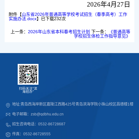
2026年4月27日
附件【
山东省2026年普通高等学校考试招生（春季高考）工作
实施办法.docx
】已下载
232
次
上一条：
2026年山东省本科春考招生计划
下一条：
《普通高等
学校招生体检工作指导意见》
扫码关注“滨
海招办”
地址:青岛西海岸新区嘉陵江西路425号青岛滨海学院小珠山校区昌德楼1楼
电子邮箱：zsb@qdbhu.edu.cn
招生咨询电话：0532-86728687
传真：0532-86728555